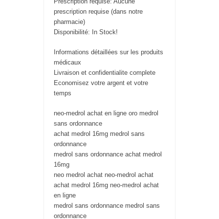
Prescription requise: Aucune
prescription requise (dans notre
pharmacie)
Disponibilité: In Stock!
Informations détaillées sur les produits
médicaux
Livraison et confidentialite complete
Economisez votre argent et votre
temps
neo-medrol achat en ligne oro medrol
sans ordonnance
achat medrol 16mg medrol sans
ordonnance
medrol sans ordonnance achat medrol
16mg
neo medrol achat neo-medrol achat
achat medrol 16mg neo-medrol achat
en ligne
medrol sans ordonnance medrol sans
ordonnance