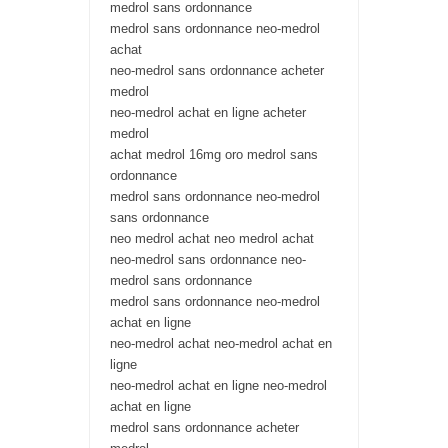
medrol sans ordonnance
medrol sans ordonnance neo-medrol
achat
neo-medrol sans ordonnance acheter
medrol
neo-medrol achat en ligne acheter
medrol
achat medrol 16mg oro medrol sans
ordonnance
medrol sans ordonnance neo-medrol
sans ordonnance
neo medrol achat neo medrol achat
neo-medrol sans ordonnance neo-
medrol sans ordonnance
medrol sans ordonnance neo-medrol
achat en ligne
neo-medrol achat neo-medrol achat en
ligne
neo-medrol achat en ligne neo-medrol
achat en ligne
medrol sans ordonnance acheter