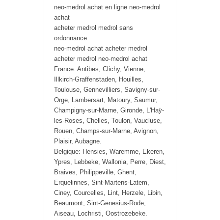
neo-medrol achat en ligne neo-medrol
achat
acheter medrol medrol sans
ordonnance
neo-medrol achat acheter medrol
acheter medrol neo-medrol achat
France: Antibes, Clichy, Vienne,
Illkirch-Graffenstaden, Houilles,
Toulouse, Gennevilliers, Savigny-sur-
Orge, Lambersart, Matoury, Saumur,
Champigny-sur-Marne, Gironde, L'Haÿ-
les-Roses, Chelles, Toulon, Vaucluse,
Rouen, Champs-sur-Marne, Avignon,
Plaisir, Aubagne.
Belgique: Hensies, Waremme, Ekeren,
Ypres, Lebbeke, Wallonia, Perre, Diest,
Braives, Philippeville, Ghent,
Erquelinnes, Sint-Martens-Latem,
Ciney, Courcelles, Lint, Herzele, Libin,
Beaumont, Sint-Genesius-Rode,
Aiseau, Lochristi, Oostrozebeke.