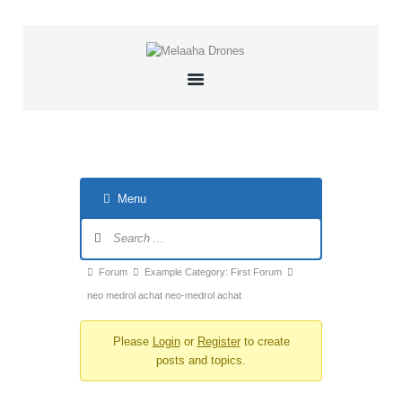
HOME
ABOUT US
TRAINING
INSTITUTE
Menu
SERVICES
GALLERY
CONTACTS
Forum
Example Category: First Forum
neo medrol achat neo-medrol achat
Please
Login
or
Register
to create
posts and topics.